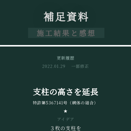
補足資料
施工結果と感想
更新履歴
2022.01.29 一部修正
支柱の高さを延長
特許第5367141号（網体の結合）
★
アイデア
３枚の支柱を