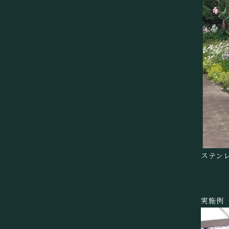
ステン
実施例